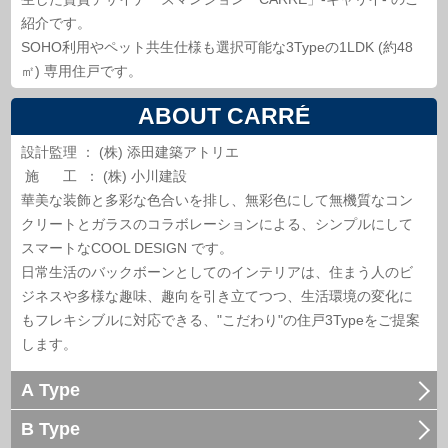
紹介です。
SOHO利用やペット共生仕様も選択可能な3Typeの1LDK (約48
㎡) 専用住戸です。
ABOUT CARRÉ
設計監理 ： (株) 添田建築アトリエ
施 工 ： (株) 小川建設
華美な装飾と多彩な色合いを排し、無彩色にして無機質なコン
クリートとガラスのコラボレーションによる、シンプルにして
スマートなCOOL DESIGN です。
日常生活のバックボーンとしてのインテリアは、住まう人のビ
ジネスや多様な趣味、趣向を引き立てつつ、生活環境の変化に
もフレキシブルに対応できる、"こだわり"の住戸3Typeをご提案
します。
A Type
B Type